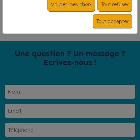
Valider mes choix
Tout refuser
Téléphone Isabelle:
06 12 20 44 01
Tout accepter
Location possible
toute l'année sur réservation
Une question ? Un message ?
Ecrivez-nous !