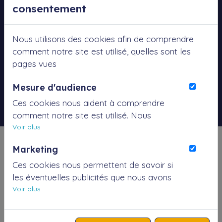
consentement
Nous utilisons des cookies afin de comprendre
comment notre site est utilisé, quelles sont les
pages vues
Mesure d'audience
Ces cookies nous aident à comprendre
comment notre site est utilisé. Nous
savons quelles pages sont les plus vues,
Voir plus
d'où viennent nos visiteurs. Ils sont
Marketing
essentiels pour nous afin de vous offrir la
Coordonnées:
meilleure expérience possible.
Ces cookies nous permettent de savoir si
les éventuelles publicités que nous avons
pu vous proposer ont été pertinentes.
Voir plus
Siège social à: MONTS-37260
E-mail:
contact@airgo-cyclo.fr