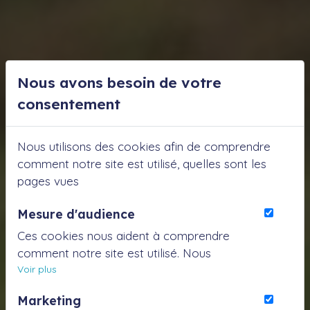
Nous avons besoin de votre
consentement
Nous utilisons des cookies afin de comprendre
comment notre site est utilisé, quelles sont les
pages vues
Mesure d'audience
Ces cookies nous aident à comprendre
comment notre site est utilisé. Nous
savons quelles pages sont les plus vues,
Voir plus
d'où viennent nos visiteurs. Ils sont
Marketing
essentiels pour nous afin de vous offrir la