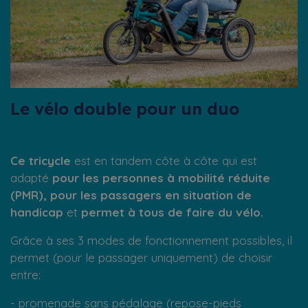
Le vélo double pour un duo
Ce tricycle
est en tandem côte à côte qui est
adapté
pour les personnes à mobilité réduite
(PMR), pour les passagers en situation de
handicap
et
permet à tous de faire du vélo.
Grâce à ses 3 modes de fonctionnement possibles, il
permet (pour le passager uniquement) de choisir
entre:
- promenade sans pédalage (repose-pieds