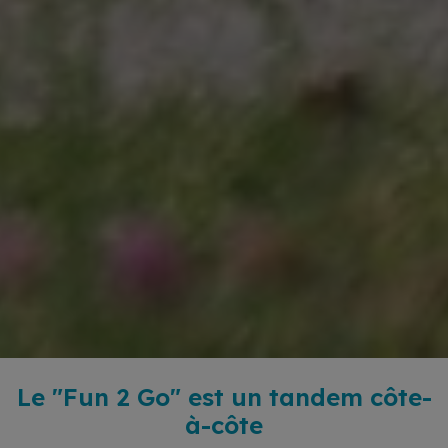
Le "Fun 2 Go" est un tandem côte-
à-côte