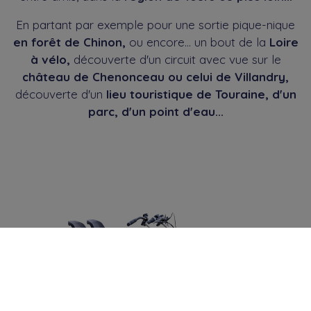
En partant par exemple pour une sortie pique-nique
en forêt de Chinon,
ou encore... un bout de la
Loire
à vélo,
découverte d'un circuit avec vue sur le
château de Chenonceau ou celui de Villandry,
découverte d'un
lieu touristique de Touraine, d'un
parc, d'un point d'eau...