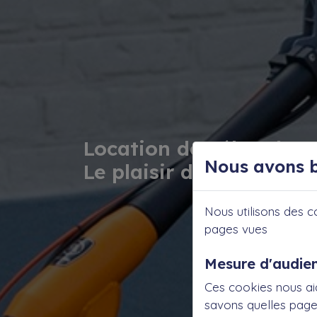
Location de Vélo adapt
Nous avons b
Le plaisir du pédalag
Nous utilisons des c
pages vues
Mesure d'audie
Ces cookies nous ai
savons quelles pages 