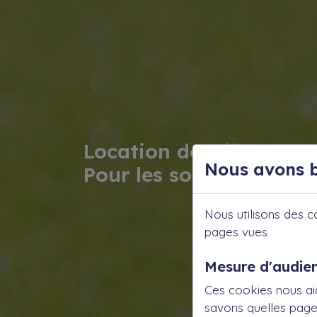
Location de Vélo PMR "
Nous avons b
Pour les sorties avec fa
Nous utilisons des c
pages vues
Mesure d'audie
Ces cookies nous ai
savons quelles pages 